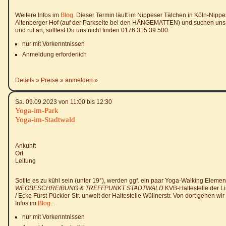
Weitere Infos im
Blog.
Dieser Termin läuft im Nippeser Tälchen in Köln-Nippes
Altenberger Hof (auf der Parkseite bei den HÄNGEMATTEN) und suchen uns
und ruf an, solltest Du uns nicht finden 0176 315 39 500.
nur mit Vorkenntnissen
Anmeldung erforderlich
Details
Preise
anmelden
Sa. 09.09.2023 von 11:00 bis 12:30
Yoga-im-Park
Yoga-im-Stadtwald
Ankunft
Ort
Leitung
Sollte es zu kühl sein (unter 19°), werden ggf. ein paar Yoga-Walking Elem
WEGBESCHREIBUNG & TREFFPUNKT STADTWALD
KVB-Haltestelle der Lin
/ Ecke Fürst-Pückler-Str. unweit der Haltestelle Wüllnerstr. Von dort gehen 
Infos im
Blog...
nur mit Vorkenntnissen