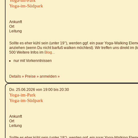
Yoga-im-Park
Yoga-im-Südpark
Ankunft
Ort
Leitung
Sollte es eher kühl sein (unter 19°), werden ggf. ein paar Yoga-Walking El
anziehen (wenn Du nicht barfuß walken möchtest). Wir treffen uns direkt im (kl
500 Weitere Infos im
Blog...
nur mit Vorkenntnissen
Details
Preise
anmelden
Do. 25.06.2026 von 19:00 bis 20:30
Yoga-im-Park
Yoga-im-Südpark
Ankunft
Ort
Leitung
Sollte es eher kühl sein (unter 19°), werden ggf. ein paar Yoga-Walking El